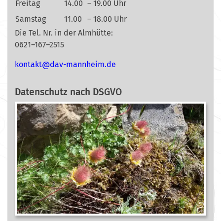
Freitag
14.00
– 19.00 Uhr
Samstag
11.00
– 18.00 Uhr
Die Tel. Nr. in der Almhütte:
0621–167–2515
nok
@tkat
m-vad
ehnna
ed.mi
Datenschutz nach DSGVO