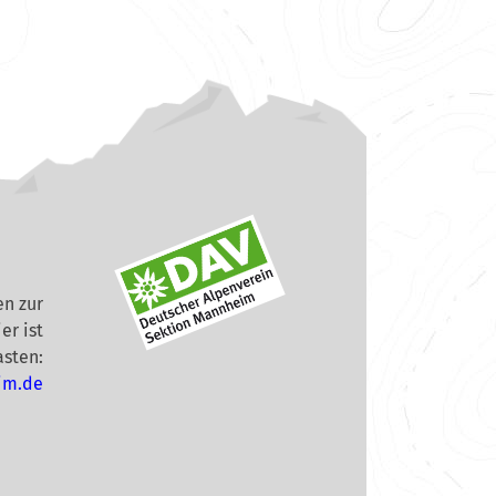
n zur
er ist
asten:
im.de