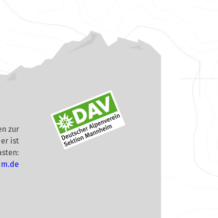
n zur
er ist
asten:
im.de