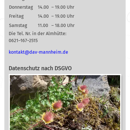
Donnerstag
14.00
– 19.00 Uhr
Freitag
14.00
– 19.00 Uhr
Samstag
11.00
– 18.00 Uhr
Die Tel. Nr. in der Almhütte:
0621–167–2515
nok
@tkat
m-vad
ehnna
ed.mi
Datenschutz nach DSGVO