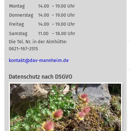
Montag
14.00
– 19.00 Uhr
Donnerstag
14.00
– 19.00 Uhr
Freitag
14.00
– 19.00 Uhr
Samstag
11.00
– 18.00 Uhr
Die Tel. Nr. in der Almhütte:
0621–167–2515
nok
@tkat
m-vad
ehnna
ed.mi
Datenschutz nach DSGVO