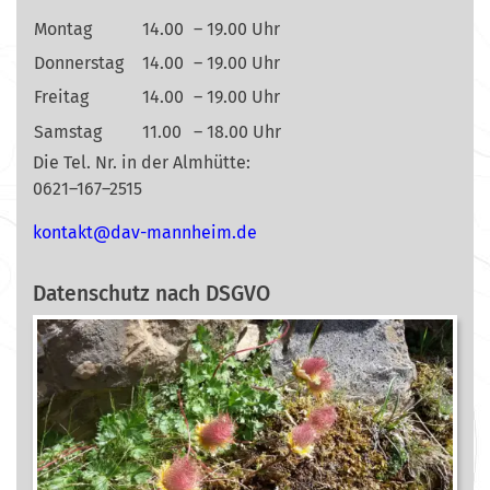
Montag
14.00
– 19.00 Uhr
Donnerstag
14.00
– 19.00 Uhr
Freitag
14.00
– 19.00 Uhr
Samstag
11.00
– 18.00 Uhr
Die Tel. Nr. in der Almhütte:
0621–167–2515
nok
@tkat
m-vad
ehnna
ed.mi
Datenschutz nach DSGVO