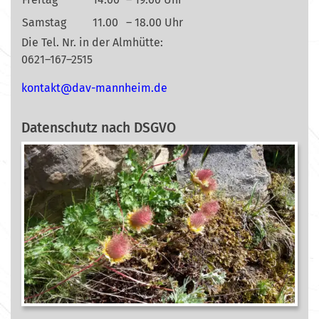
Samstag
11.00
– 18.00 Uhr
Die Tel. Nr. in der Almhütte:
0621–167–2515
nok
@tkat
m-vad
ehnna
ed.mi
Datenschutz nach DSGVO