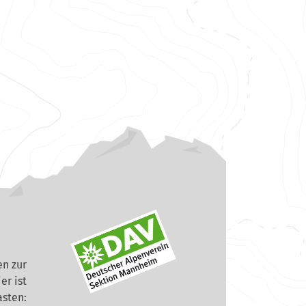
n zur
er ist
asten: