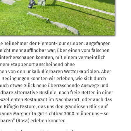
ie Teilnehmer der Piemont-Tour erleben: angefangen
nicht mehr auffindbar war, über einen vom falschen
hinterherschauen konnten, mit einem vermeintlich
einem Etappenort anscheinend ohne
hen von den unkalkulierbaren Wetterkapriolen. Aber
n Bedingungen konnten wir erleben, wie sich durch
 auch etwas Glück neue überraschende Auswege und
ndbare alternative Buslinie, noch freie Betten in einer
exzellenten Restaurant im Nachbarort, oder auch das
Rifugio Pastore, das uns den grandiosen Blick auf
panna Margherita gut sichtbar 3000 m über uns – so
gbaren“ (Rosa) erleben konnten.