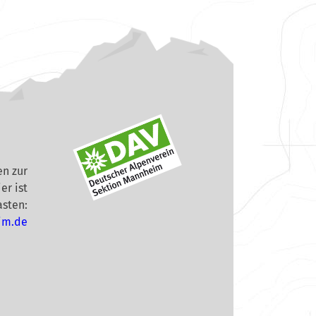
n zur
er ist
asten:
im.de