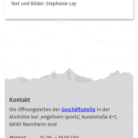
Text und Bilder: Stephanie Ley
Kontakt
Die Öffnungszeiten der
Geschäftsstelle
in der
Almhütte bei ‚engelhorn sports‘, Kunststraße 6+7,
68161 Mannheim sind
Montag
14.00
– 19.00 Uhr