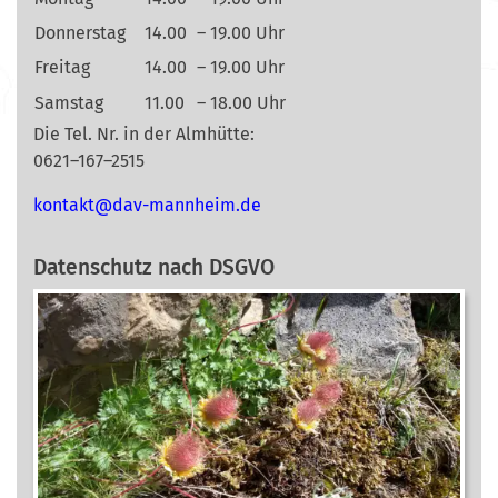
Donnerstag
14.00
– 19.00 Uhr
Freitag
14.00
– 19.00 Uhr
Samstag
11.00
– 18.00 Uhr
Die Tel. Nr. in der Almhütte:
0621–167–2515
nok
@tkat
m-vad
ehnna
ed.mi
Datenschutz nach DSGVO