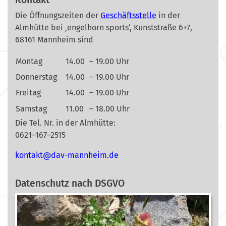
Die Öffnungszeiten der
Geschäftsstelle
in der
Almhütte bei ‚engelhorn sports‘, Kunststraße 6+7,
68161 Mannheim sind
Montag
14.00
– 19.00 Uhr
Donnerstag
14.00
– 19.00 Uhr
Freitag
14.00
– 19.00 Uhr
Samstag
11.00
– 18.00 Uhr
Die Tel. Nr. in der Almhütte:
0621–167–2515
nok
@tkat
m-vad
ehnna
ed.mi
Datenschutz nach DSGVO