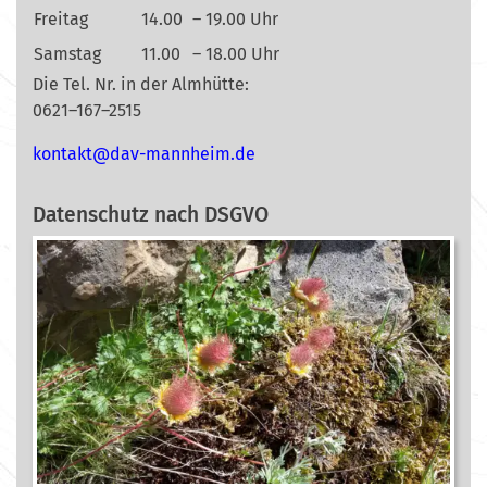
Freitag
14.00
– 19.00 Uhr
Samstag
11.00
– 18.00 Uhr
Die Tel. Nr. in der Almhütte:
0621–167–2515
nok
@tkat
m-vad
ehnna
ed.mi
Datenschutz nach DSGVO