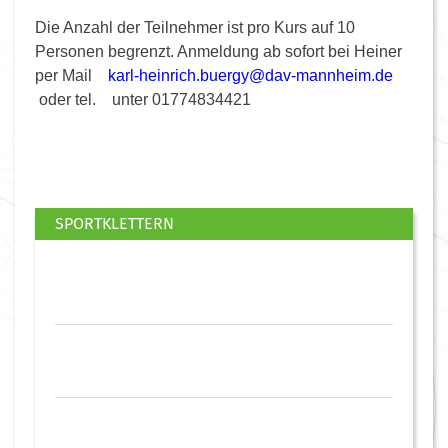
Die Anzahl der Teilnehmer ist pro Kurs auf 10
Personen begrenzt. Anmeldung ab sofort bei Heiner
per Mail
k
h-lra
irnie
ub.hc
@ygre
m-vad
ehnna
ed.mi
oder tel. unter 01774834421
SPORTKLETTERN
Kletterer aufgepasst!
Warnhinweis, Sicherungshaken an
Kletterfelsen 2-2020
Kletterkurse