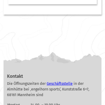
Kontakt
Die Öffnungszeiten der
Geschäftsstelle
in der
Almhütte bei ‚engelhorn sports‘, Kunststraße 6+7,
68161 Mannheim sind
Montag
14.00
– 19.00 Uhr