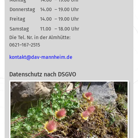
Donnerstag
14.00
– 19.00 Uhr
Freitag
14.00
– 19.00 Uhr
Samstag
11.00
– 18.00 Uhr
Die Tel. Nr. in der Almhütte:
0621–167–2515
nok
@tkat
m-vad
ehnna
ed.mi
Datenschutz nach DSGVO