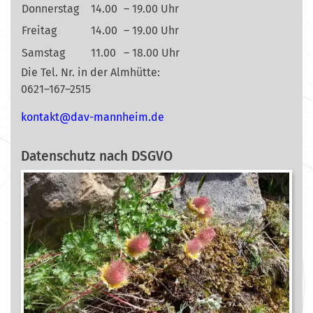
Donnerstag
14.00
– 19.00 Uhr
Freitag
14.00
– 19.00 Uhr
Samstag
11.00
– 18.00 Uhr
Die Tel. Nr. in der Almhütte:
0621–167–2515
nok
@tkat
m-vad
ehnna
ed.mi
Datenschutz nach DSGVO