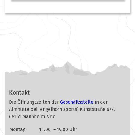
Kontakt
Die Öffnungszeiten der
Geschäftsstelle
in der
Almhütte bei ‚engelhorn sports‘, Kunststraße 6+7,
68161 Mannheim sind
Montag
14.00
– 19.00 Uhr