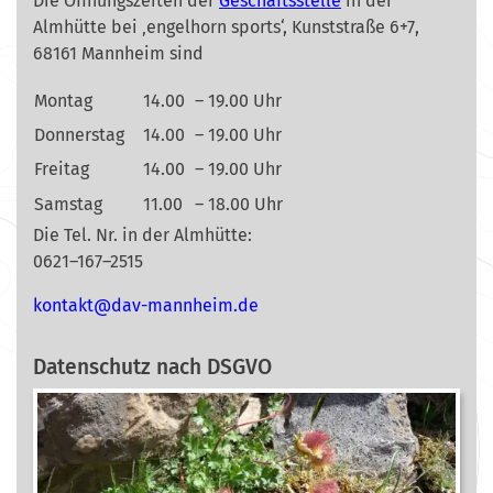
Die Öffnungszeiten der
Geschäftsstelle
in der
Almhütte bei ‚engelhorn sports‘, Kunststraße 6+7,
68161 Mannheim sind
Montag
14.00
– 19.00 Uhr
Donnerstag
14.00
– 19.00 Uhr
Freitag
14.00
– 19.00 Uhr
Samstag
11.00
– 18.00 Uhr
Die Tel. Nr. in der Almhütte:
0621–167–2515
nok
@tkat
m-vad
ehnna
ed.mi
Datenschutz nach DSGVO