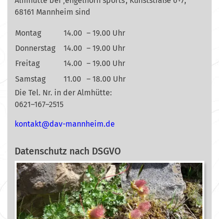
Almhütte bei ‚engelhorn sports‘, Kunststraße 6+7,
68161 Mannheim sind
Montag
14.00
– 19.00 Uhr
Donnerstag
14.00
– 19.00 Uhr
Freitag
14.00
– 19.00 Uhr
Samstag
11.00
– 18.00 Uhr
Die Tel. Nr. in der Almhütte:
0621–167–2515
nok
@tkat
m-vad
ehnna
ed.mi
Datenschutz nach DSGVO