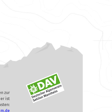
n zur
er ist
asten:
im.de