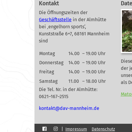
Kontakt
Dat
Die Öffnungszeiten der
Geschäftsstelle
in der Almhütte
bei ‚engelhorn sports‘,
Kunststraße 6+7, 68161 Mannheim
sind
Montag
14.00
– 19.00 Uhr
Diese
Donnerstag
14.00
– 19.00 Uhr
der j
Freitag
14.00
– 19.00 Uhr
unse
Samstag
11.00
– 18.00 Uhr
als 
Die Tel. Nr. in der Almhütte:
Mato
0621–167–2515
nok
@tkat
m-vad
ehnna
ed.mi
|
Impressum
Datenschutz