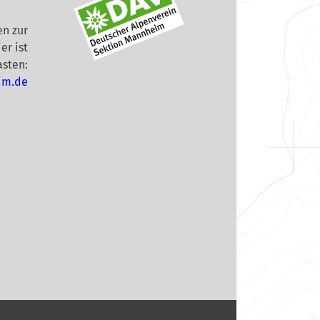
n zur
er ist
asten:
im.de