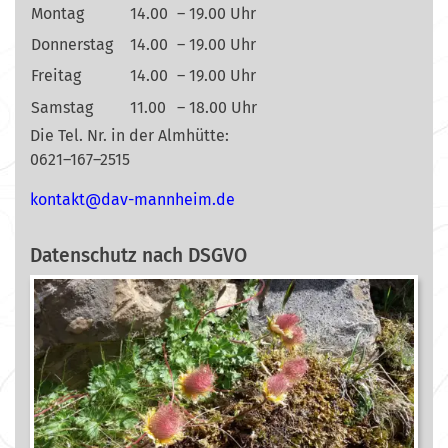
Montag
14.00
– 19.00 Uhr
Donnerstag
14.00
– 19.00 Uhr
Freitag
14.00
– 19.00 Uhr
Samstag
11.00
– 18.00 Uhr
Die Tel. Nr. in der Almhütte:
0621–167–2515
nok
@tkat
m-vad
ehnna
ed.mi
Datenschutz nach DSGVO