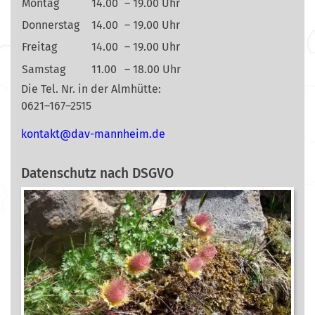
Montag
14.00
– 19.00 Uhr
Donnerstag
14.00
– 19.00 Uhr
Freitag
14.00
– 19.00 Uhr
Samstag
11.00
– 18.00 Uhr
Die Tel. Nr. in der Almhütte:
0621–167–2515
nok
@tkat
m-vad
ehnna
ed.mi
Datenschutz nach DSGVO