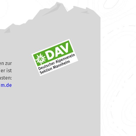
n zur
er ist
asten:
im.de