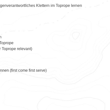
eigenverantwortliches Klettern im Toprope lernen
n
 Toprope
r Toprope relevant)
nen (first come first serve)