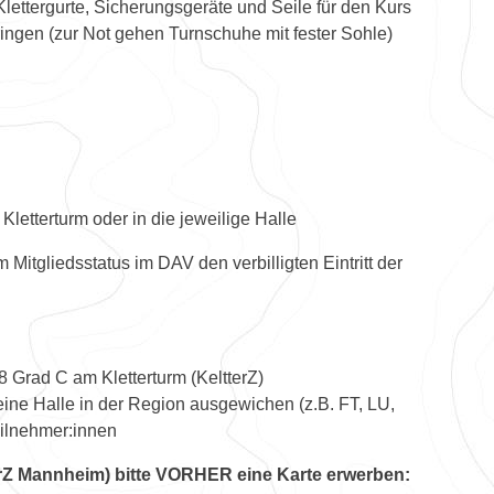
ettergurte, Sicherungsgeräte und Seile für den Kurs
ringen (zur Not gehen Turnschuhe mit fester Sohle)
m Kletterturm oder in die jeweilige Halle
 Mitgliedsstatus im DAV den verbilligten Eintritt der
8 Grad C am Kletterturm (KeltterZ)
ine Halle in der Region ausgewichen (z.B. FT, LU,
eilnehmer:innen
tterZ Mannheim) bitte VORHER eine Karte erwerben: