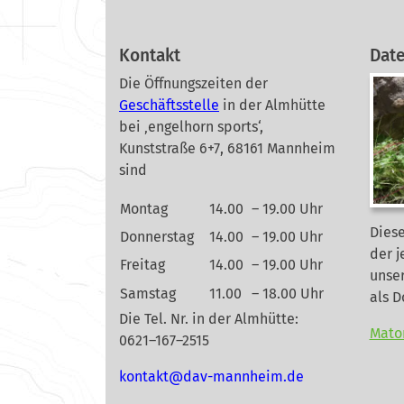
Kontakt
Dat
Die Öffnungszeiten der
Geschäftsstelle
in der Almhütte
bei ‚engelhorn sports‘,
Kunststraße 6+7, 68161 Mannheim
sind
Montag
14.00
– 19.00 Uhr
Diese
Donnerstag
14.00
– 19.00 Uhr
der j
Freitag
14.00
– 19.00 Uhr
unse
Samstag
11.00
– 18.00 Uhr
als 
Die Tel. Nr. in der Almhütte:
Mato
0621–167–2515
nok
@tkat
m-vad
ehnna
ed.mi