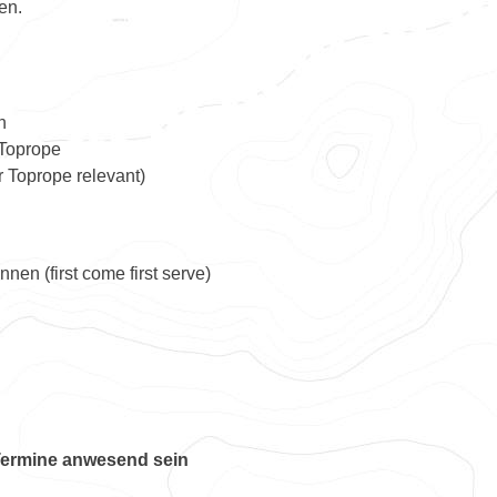
en.
n
 Toprope
r Toprope relevant)
nen (first come first serve)
Termine anwesend sein