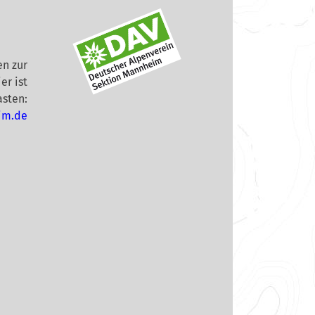
n zur
er ist
asten:
im.de