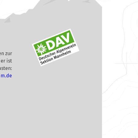
n zur
er ist
asten:
im.de