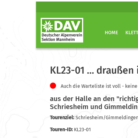
HOME
KLET
KL23-01 … draußen 
Auch die Warteliste ist voll - ke
aus der Halle an den "richti
Schriesheim und Gimmeldi
Tourenziel:
Schriesheim/Gimmeldinge
Touren-ID:
KL23-01