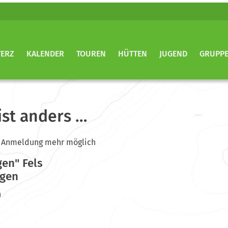
TERZ
KALENDER
TOUREN
HÜTTEN
JUGEND
GRUPP
ist anders …
ine Anmeldung mehr möglich
gen" Fels
ngen
n