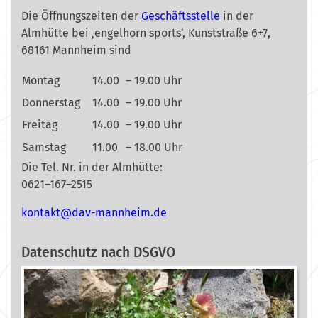
Die Öffnungszeiten der
Geschäftsstelle
in der
Almhütte bei ‚engelhorn sports‘, Kunststraße 6+7,
68161 Mannheim sind
Montag
14.00
– 19.00 Uhr
Donnerstag
14.00
– 19.00 Uhr
Freitag
14.00
– 19.00 Uhr
Samstag
11.00
– 18.00 Uhr
Die Tel. Nr. in der Almhütte:
0621–167–2515
nok
@tkat
m-vad
ehnna
ed.mi
Datenschutz nach DSGVO