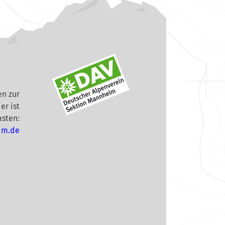
n zur
er ist
asten:
im.de