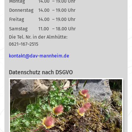
Montag
14.00
– 19.00 Uhr
Donnerstag
14.00
– 19.00 Uhr
Freitag
14.00
– 19.00 Uhr
Samstag
11.00
– 18.00 Uhr
Die Tel. Nr. in der Almhütte:
0621–167–2515
nok
@tkat
m-vad
ehnna
ed.mi
Datenschutz nach DSGVO