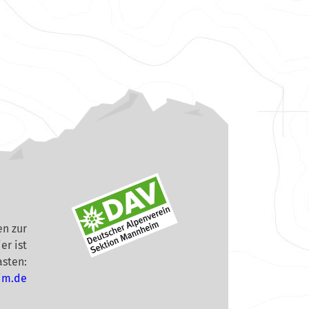
n zur
er ist
asten:
im.de