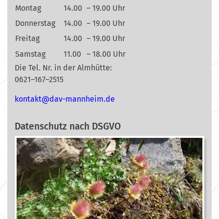
Montag
14.00
– 19.00 Uhr
Donnerstag
14.00
– 19.00 Uhr
Freitag
14.00
– 19.00 Uhr
Samstag
11.00
– 18.00 Uhr
Die Tel. Nr. in der Almhütte:
0621–167–2515
nok
@tkat
m-vad
ehnna
ed.mi
Datenschutz nach DSGVO