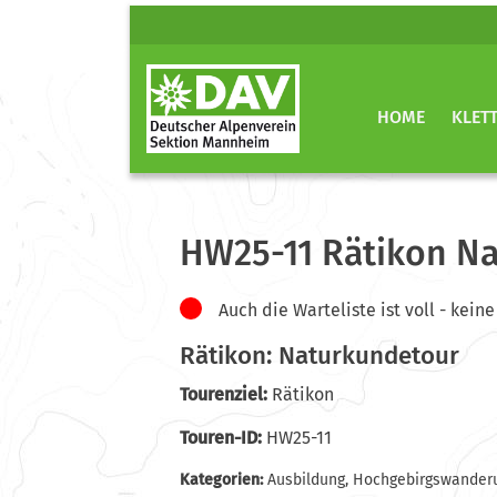
HOME
KLET
HW25-11 Rätikon N
Auch die Warteliste ist voll - ke
Rätikon: Naturkundetour
Tourenziel:
Rätikon
Touren-ID:
HW25-11
Kategorien:
Ausbildung
,
Hochgebirgswander