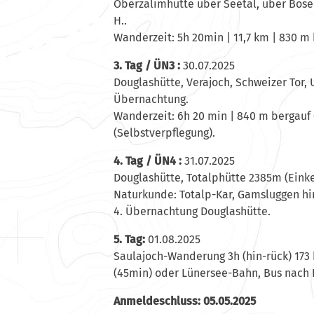
Oberzalimhütte über Seetal, über Böser
H..
Wanderzeit: 5h 20min | 11,7 km | 830 m
3. Tag / ÜN3 :
30.07.2025
Douglashütte, Verajoch, Schweizer Tor, U
Übernachtung.
Wanderzeit: 6h 20 min | 840 m bergauf
(Selbstverpflegung).
4. Tag / ÜN4 :
31.07.2025
Douglashütte, Totalphütte 2385m (Einkeh
Naturkunde: Totalp-Kar, Gamsluggen hin
4. Übernachtung Douglashütte.
5. Tag:
01.08.2025
Saulajoch-Wanderung 3h (hin-rück) 173
(45min) oder Lünersee-Bahn, Bus nach 
Anmeldeschluss: 05.05.2025