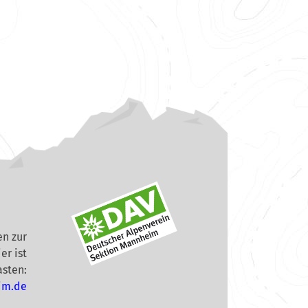
n zur
er ist
asten:
im.de