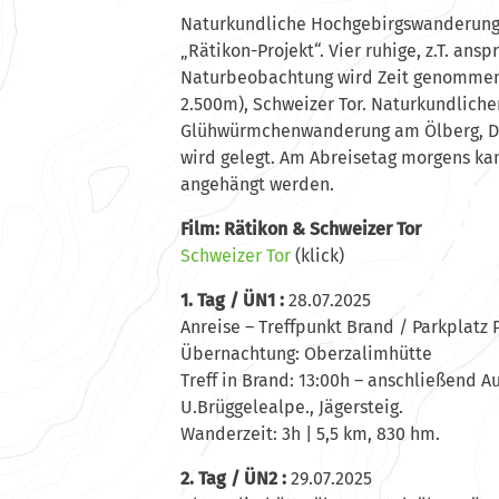
Naturkundliche Hochgebirgswanderung
„Rätikon-Projekt“. Vier ruhige, z.T. an
Naturbeobachtung wird Zeit genommen)
2.500m), Schweizer Tor. Naturkundlich
Glühwürmchenwanderung am Ölberg, D
wird gelegt. Am Abreisetag morgens ka
angehängt werden.
Film: Rätikon & Schweizer Tor
Schweizer Tor
(klick)
1. Tag / ÜN1 :
28.07.2025
Anreise – Treffpunkt Brand / Parkplatz
Übernachtung: Oberzalimhütte
Treff in Brand: 13:00h – anschließend A
U.Brüggelealpe., Jägersteig.
Wanderzeit: 3h | 5,5 km, 830 hm.
2. Tag / ÜN2 :
29.07.2025