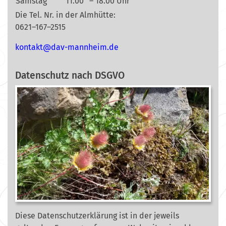
Samstag
11.00
– 18.00 Uhr
Die Tel. Nr. in der Almhütte:
0621–167–2515
nok
@tkat
m-vad
ehnna
ed.mi
Datenschutz nach DSGVO
Diese Datenschutzerklärung ist in der jeweils