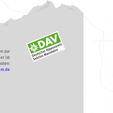
n zur
er ist
asten:
im.de