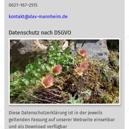
0621–167–2515
nok
@tkat
m-vad
ehnna
ed.mi
Datenschutz nach DSGVO
Diese Datenschutzerklärung ist in der jeweils
geltenden Fassung auf unserer Webseite
einsehbar
und als Download verfügbar