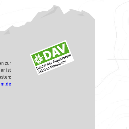
n zur
er ist
asten:
im.de