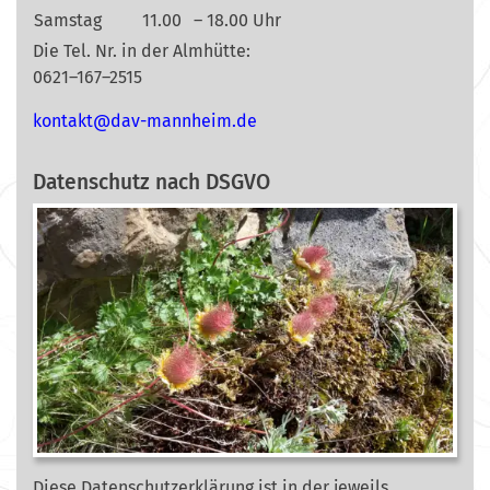
Samstag
11.00
– 18.00 Uhr
Die Tel. Nr. in der Almhütte:
0621–167–2515
nok
@tkat
m-vad
ehnna
ed.mi
Datenschutz nach DSGVO
Diese Datenschutzerklärung ist in der jeweils