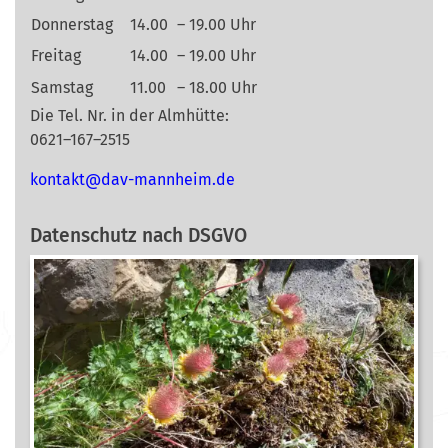
Donnerstag
14.00
– 19.00 Uhr
Freitag
14.00
– 19.00 Uhr
Samstag
11.00
– 18.00 Uhr
Die Tel. Nr. in der Almhütte:
0621–167–2515
nok
@tkat
m-vad
ehnna
ed.mi
Datenschutz nach DSGVO