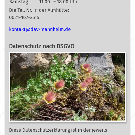
Samstag
11.00
– 18.00 Uhr
Die Tel. Nr. in der Almhütte:
0621–167–2515
nok
@tkat
m-vad
ehnna
ed.mi
Datenschutz nach DSGVO
Diese Datenschutzerklärung ist in der jeweils