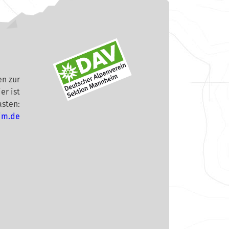
n zur
er ist
asten:
im.de