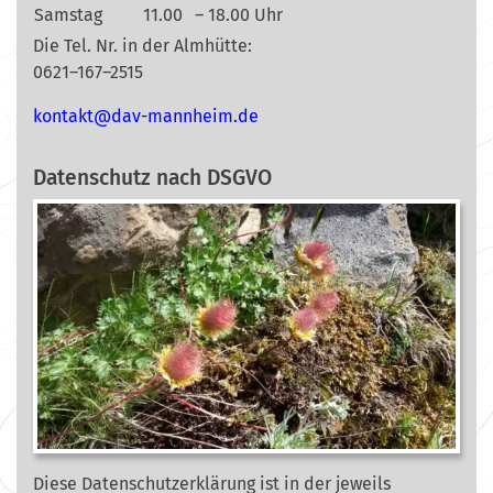
Samstag
11.00
– 18.00 Uhr
Die Tel. Nr. in der Almhütte:
0621–167–2515
nok
@tkat
m-vad
ehnna
ed.mi
Datenschutz nach DSGVO
Diese Datenschutzerklärung ist in der jeweils