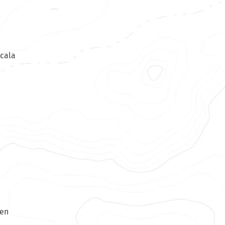
icala
gen