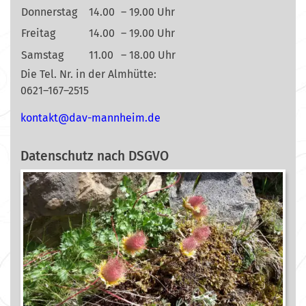
Donnerstag
14.00
– 19.00 Uhr
Freitag
14.00
– 19.00 Uhr
Samstag
11.00
– 18.00 Uhr
Die Tel. Nr. in der Almhütte:
0621–167–2515
nok
@tkat
m-vad
ehnna
ed.mi
Datenschutz nach DSGVO