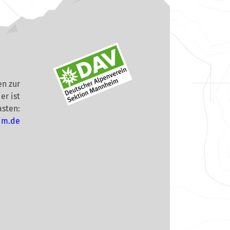
n zur
er ist
asten:
im.de