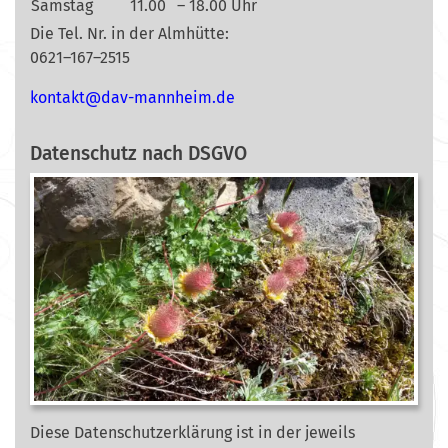
Samstag
11.00
– 18.00 Uhr
Die Tel. Nr. in der Almhütte:
0621–167–2515
nok
@tkat
m-vad
ehnna
ed.mi
Datenschutz nach DSGVO
Diese Datenschutzerklärung ist in der jeweils