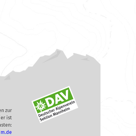
n zur
er ist
asten:
im.de