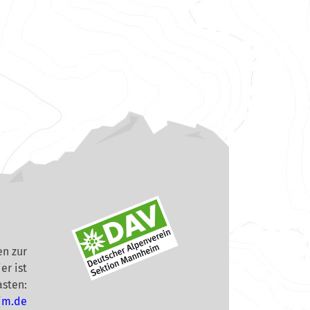
n zur
er ist
asten:
im.de