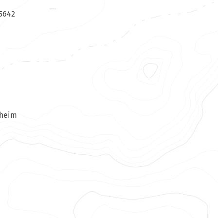
85642
nheim