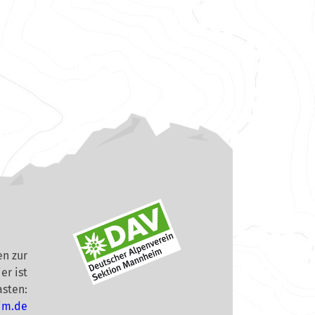
n zur
er ist
asten:
im.de