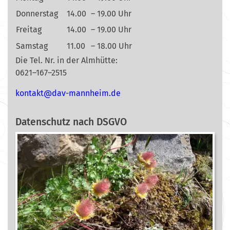
Donnerstag
14.00
– 19.00 Uhr
Freitag
14.00
– 19.00 Uhr
Samstag
11.00
– 18.00 Uhr
Die Tel. Nr. in der Almhütte:
0621–167–2515
nok
@tkat
m-vad
ehnna
ed.mi
Datenschutz nach DSGVO