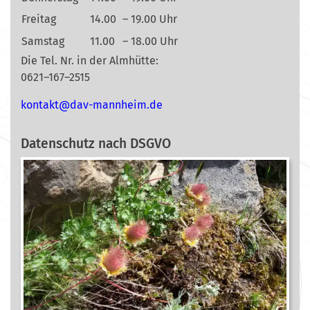
Freitag
14.00
– 19.00 Uhr
Samstag
11.00
– 18.00 Uhr
Die Tel. Nr. in der Almhütte:
0621–167–2515
nok
@tkat
m-vad
ehnna
ed.mi
Datenschutz nach DSGVO