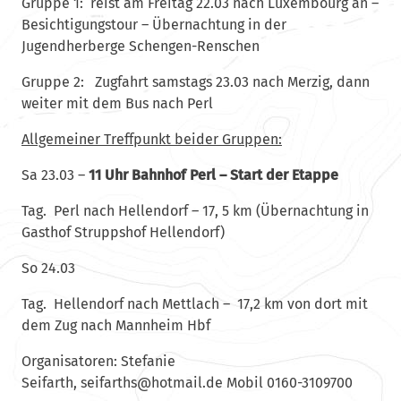
Gruppe 1: reist am Freitag 22.03 nach Luxembourg an –
Besichtigungstour – Übernachtung in der
Jugendherberge Schengen-Renschen
Gruppe 2: Zugfahrt samstags 23.03 nach
Merzig
, dann
weiter mit dem Bus nach Perl
Allgemeiner Treffpunkt beider Gruppen:
Sa 23.03 –
11 Uhr Bahnhof Perl – Start der Etappe
Tag. Perl nach Hellendorf – 17, 5 km (Übernachtung in
Gasthof Struppshof Hellendorf)
So 24.03
Tag. Hellendorf nach
Mettlach
– 17,2 km von dort mit
dem Zug nach
Mannheim
Hbf
Organisatoren: Stefanie
Seifarth,
afies
@shtr
amtoh
ed.li
Mobil
0160-3109700