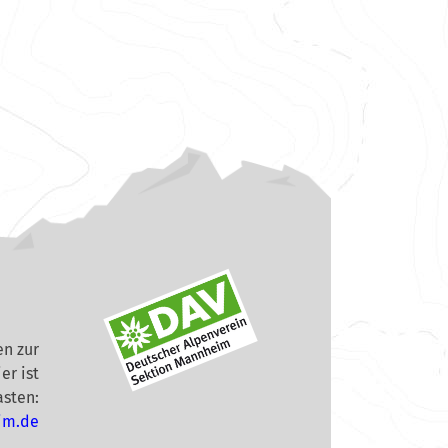
n zur
er ist
asten:
im.de