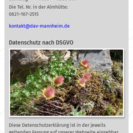
Die Tel. Nr. in der Almhütte:
0621–167–2515
nok
@tkat
m-vad
ehnna
ed.mi
Datenschutz nach DSGVO
Diese Datenschutzerklärung ist in der jeweils
geltenden Fassung auf unserer Webseite
einsehbar